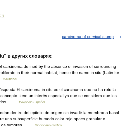
011
.
carcinoma of cervical stump
itu" в других словарях:
of carcinoma defined by the absence of invasion of surrounding
roliferate in their normal habitat, hence the name in situ (Latin for
 …
Wikipedia
squeda El carcinoma in situ es el carcinoma que no ha roto la
l concepto tiene un interés especial ya que se considera que los
curados… …
Wikipedia Español
dan dentro del epitelio de origen sin invadir la membrana basal.
re una subsuperficie humeda color rojo opaco granular o
sa. Los tumores… …
Diccionario médico