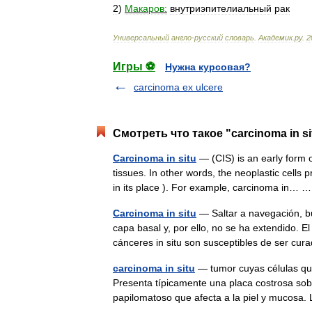
2
)
Макаров:
внутриэпителиальный
рак
Универсальный
англо
-
русский
словарь
.
Академик
.
ру
.
2
Игры ⚽
Нужна курсовая?
carcinoma ex ulcere
Смотреть что такое "carcinoma in s
Carcinoma in situ
— (CIS) is an early form 
tissues. In other words, the neoplastic cells p
in its place ). For example, carcinoma in…
Carcinoma in situ
— Saltar a navegación, bú
capa basal y, por ello, no se ha extendido. E
cánceres in situ son susceptibles de ser 
carcinoma in situ
— tumor cuyas células que
Presenta típicamente una placa costrosa sob
papilomatoso que afecta a la piel y muco