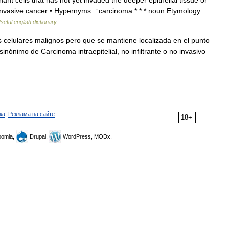
ant cells that has not yet invaded the deeper epithelial tissue or
einvasive cancer • Hypernyms: ↑carcinoma * * * noun Etymology:
seful english dictionary
celulares malignos pero que se mantiene localizada en el punto
 sinónimo de Carcinoma intraepitelial, no infiltrante o no invasivo
ка
,
Реклама на сайте
18+
omla,
Drupal,
WordPress, MODx.