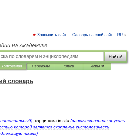
Запомнить сайт
Словарь на свой сайт
RU
едии на Академике
Найти!
Толкования
Переводы
Книги
Игры ⚽
ий словарь
эпителиальный
)
,
карцинома
in
situ
(
злокачественная
опухоль
ностью
которой
является
скопление
гистологически
одлежащую
ткань
)