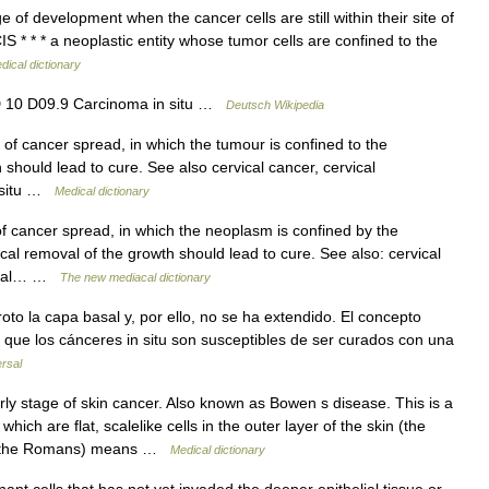
of development when the cancer cells are still within their site of
IS * * * a neoplastic entity whose tumor cells are confined to the
dical dictionary
D 10 D09.9 Carcinoma in situ …
Deutsch Wikipedia
 of cancer spread, in which the tumour is confined to the
 should lead to cure. See also cervical cancer, cervical
n situ …
Medical dictionary
f cancer spread, in which the neoplasm is confined by the
l removal of the growth should lead to cure. See also: cervical
ductal… …
The new mediacal dictionary
o la capa basal y, por ello, no se ha extendido. El concepto
a que los cánceres in situ son susceptibles de ser curados con una
rsal
ly stage of skin cancer. Also known as Bowen s disease. This is a
ich are flat, scalelike cells in the outer layer of the skin (the
rom the Romans) means …
Medical dictionary