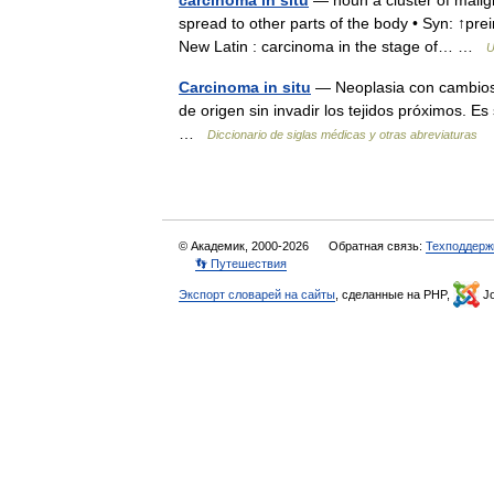
carcinoma in situ
— noun a cluster of malign
spread to other parts of the body • Syn: ↑pr
New Latin : carcinoma in the stage of… …
U
Carcinoma in situ
— Neoplasia con cambios 
de origen sin invadir los tejidos próximos. Es
…
Diccionario de siglas médicas y otras abreviaturas
© Академик, 2000-2026
Обратная связь:
Техподдерж
👣 Путешествия
Экспорт словарей на сайты
, сделанные на PHP,
Jo