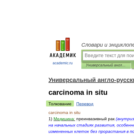
Словари и энциклоп
academic.ru
Универсальный англо-русский словарь
Универсальный англо-русск
carcinoma in situ
Толкование
Перевод
carcinoma
in
situ
1
)
Медицина:
преинвазивный
рак
(
внутри
на
начальных
стадиях
развития
,
особен
измененных
клеток
без
прорастания
в
п