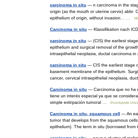
carcinoma in situ
— n carcinoma in the stage 
origin (as the mouth or uterine cervix) abbr. C
epithelium of origin, without invasion… …
Me
Carcinoma in situ
— Klassifikation nach IC
carcinoma in situ
— (CIS) the earliest stage
epithelium and surgical removal of the growth
intraepithelial neoplasia, ductal carcinoma i
carcinoma in situ
— CIS the earliest stage o
basement membrane of the epithelium. Surgica
cancer, cervical intraepithelial neoplasia, 
Carcinoma in situ
— Carcinoma que no ha rot
tiene un interés especial ya que se consider
simple extirpación tumoral …
Enciclopedia Unive
Carcinoma in situ, squamous cell
— An ear
tumor that develops from the squamous cells wh
epithelium). The term in situ (borrowed f